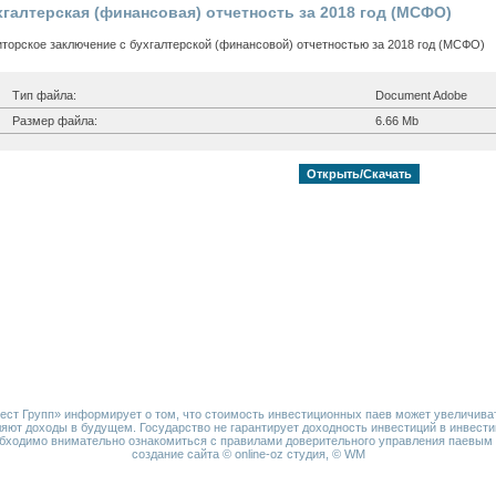
хгалтерская (финансовая) отчетность за 2018 год (МСФО)
торское заключение с бухгалтерской (финансовой) отчетностью за 2018 год (МСФО)
Тип файла:
Document Adobe
Размер файла:
6.66 Mb
Открыть/Скачать
т Групп» информирует о том, что стоимость инвестиционных паев может увеличива
яют доходы в будущем. Государство не гарантирует доходность инвестиций в инвес
бходимо внимательно ознакомиться с правилами доверительного управления паевы
создание сайта ©
online-oz студия
, ©
WM