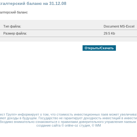
галтерский баланс на 31.12.08
алтерский баланс
Тип файла:
Document MS-Excel
Размер файла:
29.5 Kb
Открыть/Скачать
т Групп» информирует о том, что стоимость инвестиционных паев может увеличива
яют доходы в будущем. Государство не гарантирует доходность инвестиций в инвес
бходимо внимательно ознакомиться с правилами доверительного управления паевы
создание сайта ©
online-oz студия
, ©
WM